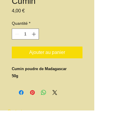
Cumin
Prix
4,00 €
Quantité
*
Ajouter au panier
Cumin poudre de Madagascar
50g
​​Contacter nous:
association.hely@gmail.com
Tel :
06 63 29 33 20