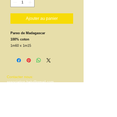
Ajouter au panier
Pareo de Madagascar
100% coton
1m60 x 1m15
​​Contacter nous:
association.hely@gmail.com
Tel :
06 63 29 33 20
​Trouver nous:
21 Bis Impasse des chicorées
97490 Saint-Denis