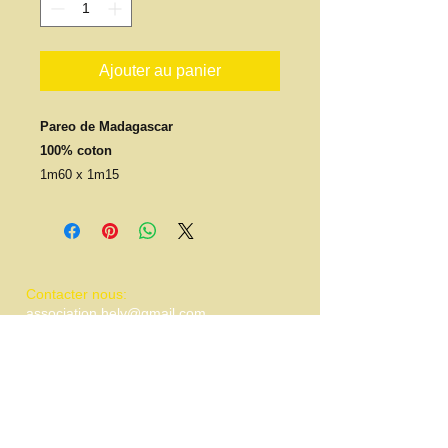
Ajouter au panier
Pareo de Madagascar
100% coton
1m60 x 1m15
​​Contacter nous:
association.hely@gmail.com
Tel :
06 63 29 33 20
​Trouver nous:
21 Bis Impasse des chicorées
97490 Saint-Denis