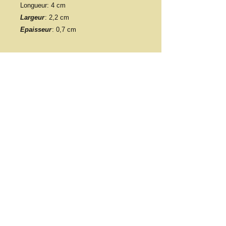
Longueur
: 4 cm
Largeur
: 2,2 cm
Epaisseur
: 0,7 cm
​​Contacter nous:
association.hely@gmail.com
Tel :
06 63 29 33 20
​Trouver nous:
21 Bis Impasse des chicorées
97490 Saint-Denis
© 2023 par Tiana Consulting.
Proudly created with
Wix.com