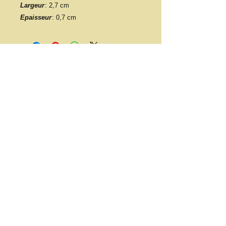
Largeur
: 2,7 cm
Epaisseur
: 0,7 cm
​​Contacter nous:
association.hely@gmail.com
Tel :
06 63 29 33 20
​Trouver nous:
21 Bis Impasse des chicorées
97490 Saint-Denis
© 2023 par Tiana Consulting.
Proudly created with
Wix.com