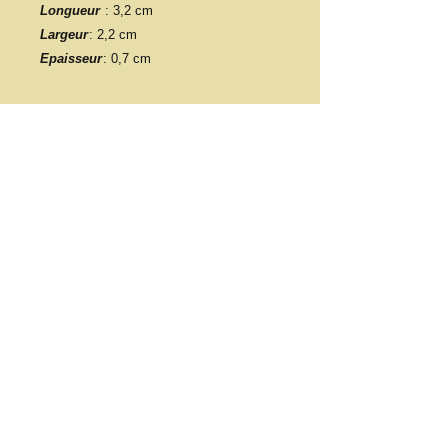
Longueur
: 3,2 cm
Largeur
: 2,2 cm
Epaisseur
: 0,7 cm
​​Contacter nous:
association.hely@gmail.com
Tel :
06 63 29 33 20
​Trouver nous:
21 Bis Impasse des chicorées
97490 Saint-Denis
© 2023 par Tiana Consulting.
Proudly created with
Wix.com